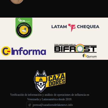
Verificación de información y análisis de operaciones de influencia en
Venezuela y Latinoamérica desde 2019.
@
prensa@cazadoresdefakenews.info