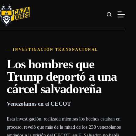
Saltar
al
contenido
— INVESTIGACIÓN TRANSNACIONAL
Los hombres que
Trump deportó a una
cárcel salvadoreña
Venezolanos en el CECOT
Esta investigación, realizada mientras los hechos estaban en
proceso, reveló que más de la mitad de los 238 venezolanos
enviados a la prisión del CECOT, en El Salvador, no había