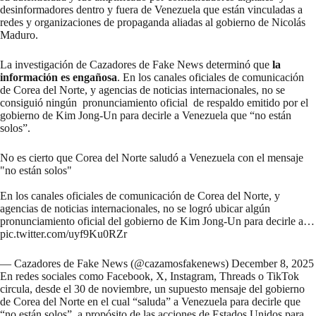
desinformadores dentro y fuera de Venezuela que están vinculadas a
redes y organizaciones de propaganda aliadas al gobierno de Nicolás
Maduro.
La investigación de Cazadores de Fake News determinó que
la
información es engañosa
. En los canales oficiales de comunicación
de Corea del Norte, y agencias de noticias internacionales, no se
consiguió ningún pronunciamiento oficial de respaldo emitido por el
gobierno de Kim Jong-Un para decirle a Venezuela que “no están
solos”.
No es cierto que Corea del Norte saludó a Venezuela con el mensaje
"no están solos"
En los canales oficiales de comunicación de Corea del Norte, y
agencias de noticias internacionales, no se logró ubicar algún
pronunciamiento oficial del gobierno de Kim Jong-Un para decirle a…
pic.twitter.com/uyf9Ku0RZr
— Cazadores de Fake News (@cazamosfakenews)
December 8, 2025
En redes sociales como
Facebook
,
X
,
Instagram
,
Threads
o
TikTok
circula, desde el 30 de noviembre, un supuesto mensaje del gobierno
de Corea del Norte en el cual “saluda” a Venezuela para decirle que
“no están solos”, a propósito de las acciones de Estados Unidos para