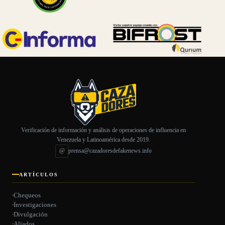
Verificación de información y análisis de operaciones de influencia en
Venezuela y Latinoamérica desde 2019.
@
prensa@cazadoresdefakenews.info
ARTÍCULOS
Chequeos
Investigaciones
Divulgación
Aliados