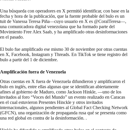
Una búsqueda con operadores en X permitió identificar, con base en la
fecha y hora de la publicación, que la fuente probable del bulo es un
tuit
de Vanessa Teresa Piña—cuyo usuario en X es @CoralTeresa—,
una comunicadora digital venezolana que ha
formado parte
del
Movimiento Free Alex Saab, y ha amplificado otras desinformaciones
en el pasado.
El bulo fue amplificado ese mismo 30 de noviembre por otras cuentas
en
X
,
Facebook
,
Instagram
y
Threads
. En
TikTok
se tiene registro del
bulo a partir del 1 de diciembre.
Amplificación fuera de Venezuela
Otras cuentas en X fuera de Venezuela difundieron y amplificaron el
bulo en inglés, entre ellas algunas que se identifican abiertamente
afines al gobierno de Maduro, como
Jackson Hinkle
, —uno de los
invitados
al foro “Voces del Mundo” un evento realizado en Caracas
en el cual estuvieron Presentes Hinckle y otros invitados
internacionales, algunos pendientes al Global Fact Checking Network
(GFCN), una organización de propaganda rusa qué se presenta como
una red global en contra de la desinformación. .