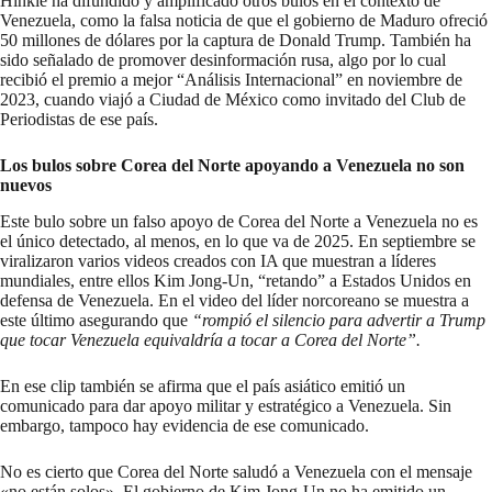
Hinkle ha difundido y amplificado otros bulos en el contexto de
Venezuela, como la falsa noticia de que el gobierno de Maduro
ofreció
50 millones de dólares por la captura de Donald Trump. También ha
sido
señalado
de promover desinformación rusa, algo por lo cual
recibió
el premio a mejor “Análisis Internacional” en noviembre de
2023, cuando viajó a Ciudad de México como
invitado
del Club de
Periodistas de ese país.
Los bulos sobre Corea del Norte apoyando a Venezuela no son
nuevos
Este bulo sobre un falso apoyo de Corea del Norte a Venezuela no es
el único detectado, al menos, en lo que va de 2025. En septiembre se
viralizaron
varios videos creados con IA que muestran a líderes
mundiales, entre ellos Kim Jong-Un, “retando” a Estados Unidos en
defensa de Venezuela. En el video del líder norcoreano se muestra a
este último asegurando que
“rompió el silencio para advertir a Trump
que tocar Venezuela equivaldría a tocar a Corea del Norte”.
En ese clip también se afirma que el país asiático emitió un
comunicado para dar apoyo militar y estratégico a Venezuela. Sin
embargo, tampoco hay evidencia de ese comunicado.
No es cierto que Corea del Norte saludó a Venezuela con el mensaje
«no están solos». El gobierno de Kim Jong-Un no ha emitido un