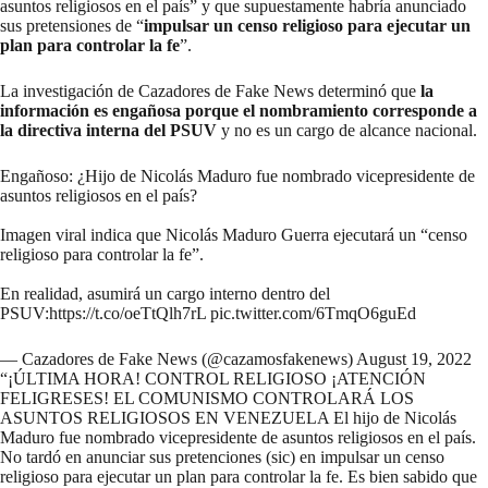
asuntos religiosos en el país” y que supuestamente habría anunciado
sus pretensiones de “
impulsar un censo religioso para ejecutar un
plan para controlar la fe
”.
La investigación de Cazadores de Fake News determinó que
la
información es engañosa porque el nombramiento corresponde a
la directiva interna del PSUV
y no es un cargo de alcance nacional.
Engañoso: ¿Hijo de Nicolás Maduro fue nombrado vicepresidente de
asuntos religiosos en el país?
Imagen viral indica que Nicolás Maduro Guerra ejecutará un “censo
religioso para controlar la fe”.
En realidad, asumirá un cargo interno dentro del
PSUV:
https://t.co/oeTtQlh7rL
pic.twitter.com/6TmqO6guEd
— Cazadores de Fake News (@cazamosfakenews)
August 19, 2022
“¡ÚLTIMA HORA! CONTROL RELIGIOSO ¡ATENCIÓN
FELIGRESES! EL COMUNISMO CONTROLARÁ LOS
ASUNTOS RELIGIOSOS EN VENEZUELA El hijo de Nicolás
Maduro fue nombrado vicepresidente de asuntos religiosos en el país.
No tardó en anunciar sus pretenciones (sic) en impulsar un censo
religioso para ejecutar un plan para controlar la fe. Es bien sabido que