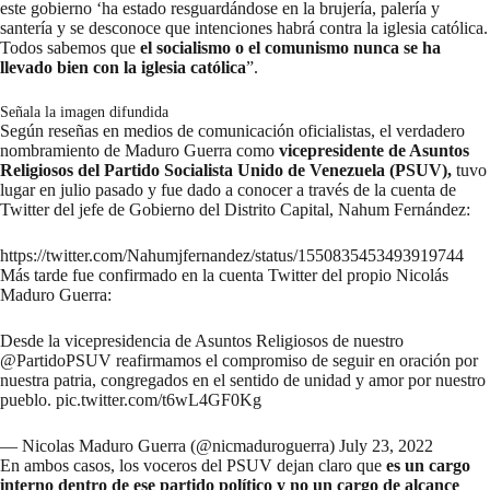
este gobierno ‘ha estado resguardándose en la brujería, palería y
santería y se desconoce que intenciones habrá contra la iglesia católica.
Todos sabemos que
el socialismo o el comunismo nunca se ha
llevado bien con la iglesia católica
”.
Señala la imagen difundida
Según
reseñas en medios de comunicación oficialistas,
el verdadero
nombramiento de Maduro Guerra como
vicepresidente de Asuntos
Religiosos del Partido Socialista Unido de Venezuela (PSUV),
tuvo
lugar en julio pasado y fue dado a conocer a través de la cuenta de
Twitter del jefe de Gobierno del Distrito Capital, Nahum Fernández:
https://twitter.com/Nahumjfernandez/status/1550835453493919744
Más tarde fue confirmado en la cuenta Twitter del propio Nicolás
Maduro Guerra:
Desde la vicepresidencia de Asuntos Religiosos de nuestro
@PartidoPSUV
reafirmamos el compromiso de seguir en oración por
nuestra patria, congregados en el sentido de unidad y amor por nuestro
pueblo.
pic.twitter.com/t6wL4GF0Kg
— Nicolas Maduro Guerra (@nicmaduroguerra)
July 23, 2022
En ambos casos, los voceros del PSUV dejan claro que
es un cargo
interno dentro de ese partido político y no un cargo de alcance