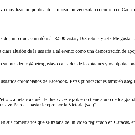
a movilización política de la oposición venezolana ocurrida en Caraca
7 de junio que acumuló más 3.500 vistas, 168 retuits y 247 Me gusta has
 la clara alusión de la usuaria a tal evento como una demostración de a
 a su presidente @petrogustavo cansados de los ataques y manipulacion
e usuarios colombianos de
Facebook
. Estas publicaciones también asegu
Petro …duelale a quién le duela…este gobierno tiene a uno de los gran
tavo Petro …hasta siempre por la Victoria (
sic.
)”.
en sus comentarios que se trataba de un video registrado en Caracas, e