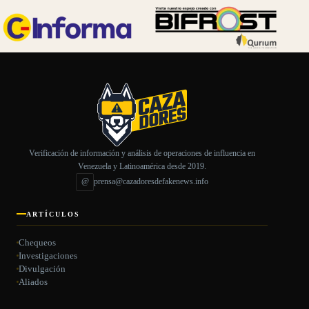
Verificación de información y análisis de operaciones de influencia en
Venezuela y Latinoamérica desde 2019.
@
prensa@cazadoresdefakenews.info
ARTÍCULOS
Chequeos
Investigaciones
Divulgación
Aliados