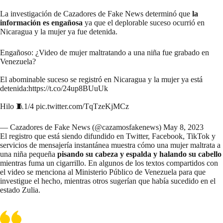
La investigación de Cazadores de Fake News determinó que
la
información es engañosa
ya que el deplorable suceso ocurrió en
Nicaragua y la mujer ya fue detenida.
Engañoso: ¿Video de mujer maltratando a una niña fue grabado en
Venezuela?
El abominable suceso se registró en Nicaragua y la mujer ya está
detenida:
https://t.co/24up8BUuUk
Hilo 🧵1/4
pic.twitter.com/TqTzeKjMCz
— Cazadores de Fake News (@cazamosfakenews)
May 8, 2023
El registro que está siendo difundido en
Twitter
,
Facebook
,
TikTok
y
servicios de mensajería instantánea muestra cómo una mujer maltrata a
una niña pequeña
pisando su cabeza y espalda y halando su cabello
mientras fuma un cigarrillo. En algunos de los textos compartidos con
el video se menciona al Ministerio Público de Venezuela para que
investigue el hecho, mientras otros sugerían que había sucedido en el
estado Zulia.