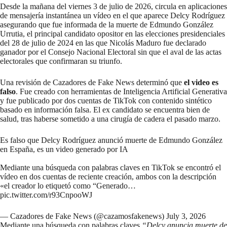
Desde la mañana del viernes 3 de julio de 2026, circula en aplicaciones
de mensajería instantánea un vídeo en el que aparece Delcy Rodríguez
asegurando que fue informada de la muerte de Edmundo González
Urrutia, el principal candidato opositor en las elecciones presidenciales
del 28 de julio de 2024 en las que Nicolás Maduro fue declarado
ganador por el Consejo Nacional Electoral sin que el aval de las actas
electorales que confirmaran su triunfo.
Una revisión de Cazadores de Fake News determinó que
el video es
falso
. Fue creado con herramientas de Inteligencia Artificial Generativa
y fue publicado por dos cuentas de TikTok con contenido sintético
basado en información falsa. El ex candidato se encuentra bien de
salud, tras haberse sometido a una cirugía de cadera el pasado marzo.
Es falso que Delcy Rodríguez anunció muerte de Edmundo González
en España, es un video generado por IA
Mediante una búsqueda con palabras claves en TikTok se encontró el
vídeo en dos cuentas de reciente creación, ambos con la descripción
«el creador lo etiquetó como “Generado…
pic.twitter.com/r93CnpooWJ
— Cazadores de Fake News (@cazamosfakenews)
July 3, 2026
Mediante una búsqueda con palabras claves
“Delcy anuncia muerte de