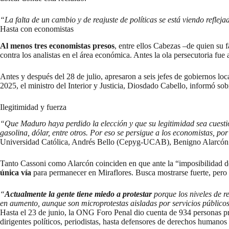
“La falta de un cambio y de reajuste de políticas se está viendo reflej
Hasta con economistas
Al menos tres economistas presos
, entre ellos Cabezas –de quien su 
contra los analistas en el área económica. Antes la ola persecutoria fue 
Antes y después del 28 de julio, apresaron a seis jefes de gobiernos loc
2025, el ministro del Interior y Justicia, Diosdado Cabello, informó so
Ilegitimidad y fuerza
“Que Maduro haya perdido la elección y que su legitimidad sea cuestion
gasolina, dólar, entre otros. Por eso se persigue a los economistas, p
Universidad Católica, Andrés Bello (Cepyg-UCAB), Benigno Alarcón
Tanto Cassoni como Alarcón coinciden en que ante la “imposibilidad de
única vía
para permanecer en Miraflores. Busca mostrarse fuerte, pero
“
Actualmente la gente tiene miedo a protestar
porque los niveles de r
en aumento, aunque son microprotestas aisladas por servicios públicos.
Hasta el 23 de junio, la ONG Foro Penal dio cuenta de 934 personas priv
dirigentes políticos, periodistas, hasta defensores de derechos humano