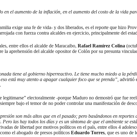
ado en el aumento de la inflación, en el aumento del costo de la vida p
familia exige una fe de vida- y dos liberados, es el reporte que hizo Pr
arrojada con fuerza contra alcaldes en ejercicio, principalmente del esta
ales, entre ellos el alcalde de Maracaibo,
Rafael Ramírez Colina
(octu
bre la aprehensión del alcalde opositor de Colón por su presunta vincula
ada tiene al gobierno hiperreactivo. Le tiene mucho miedo a la pérdida
or eso está muy atento a apagar cualquier foco que se prenda”,
advirtió 
.
 legitimarse” electoralmente -porque Maduro no demostró que fue reele
 siempre bajo el temor de no poder controlar una manifestación de desc
epresión son más altos que en el pasado; pero basándonos en reportes d
 Pero las hay todos los días y es un síntoma de que el ambiente se est
adas de libertad por motivos políticos en el país, entre ellos 4 adoles
s como el abogado de presos políticos
Eduardo Torres
, que es uno de 