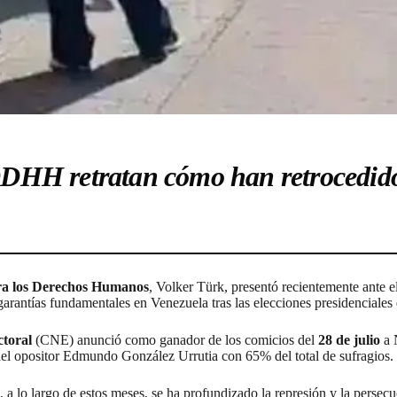
 DDHH retratan cómo han retrocedido 
ra los Derechos Humanos
, Volker Türk, presentó recientemente ante
as garantías fundamentales en Venezuela tras las elecciones presidenciale
ctoral
(CNE) anunció como ganador de los comicios del
28 de julio
a 
a del opositor Edmundo González Urrutia con 65% del total de sufragios.
a lo largo de estos meses, se ha profundizado la represión y la persecu