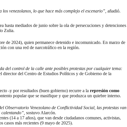
ara los venezolanos, lo que hace más complejo el escenario”,
añadió.
ovea hasta mediados de junio sobre la ola de persecuciones y detenciones
do Zulia.
bre de 2024), quien permanece detenido e incomunicado. En marzo de
ción con una red de narcotráfico en la región.
 del control de la calle ante posibles protestas por cualquier tema:
el director del Centro de Estudios Políticos y de Gobierno de la
cto -y por resultados (buen gobierno) recurre a la
represión como
ontento popular que se masifique y que produzca un quiebre interno.
el Observatorio Venezolano de Conflictividad Social, las protestas van
á calentando”,
sostuvo Alarcón.
centes (14 a 17 años), que van desde ciudadanos comunes, activistas,
los casos más recientes (9 mayo de 2025).