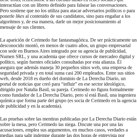
interactúan con un libreto definido para falsear las conversaciones.
Pero sostiene que no los utiliza para atacar adversarios políticos o para
ponerle
likes
al contenido de sus candidatos, sino para engañar a los
algoritmos y, de esa manera, darle un mejor posicionamiento al
mensaje de sus clientes.
La aparición de Cerimedo fue fantasmagórica. De ser prácticamente un
desconocido montó, en menos de cuatro años, un grupo empresarial
con sede en Buenos Aires integrado por su agencia de publicidad,
Numen SRL, y una academia que ofrece cursos de mercadeo digital y
político, según fuentes oficiales consultadas por esta alianza. Él
asegura que además maneja 30 pequeños sitios web, una empresa de
seguridad privada y en total suma casi 200 empleados. Entre sus sitios
web, desde 2018
es dueño
del dominio de La Derecha Diario, un
portal de noticias que creó para “influir” en ese sector ideológico,
dirigido por Natalia Basil, su pareja. Cerimedo no figura formalmente
como fundador de La Derecha Diario, pero sí está Basil, una ingeniera
química que forma parte del grupo (es socia de Cerimedo en la agencia
de publicidad y en la academia).
Las pruebas sobre las mentiras publicadas por La Derecha Diario están
sobre la mesa, pero Cerimedo las niega. Discute una por una las
acusaciones, emplea sus argumentos, en muchos casos, verdades a
medias para salir indemne durante las dos horas de entrevista por