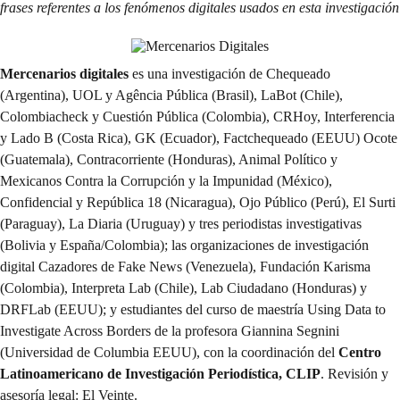
frases referentes a los fenómenos digitales usados en esta investigación
Mercenarios digitales
es una investigación de
Chequeado
(Argentina),
UOL
y
Agência Pública
(Brasil),
LaBot
(Chile),
Colombiacheck
y
Cuestión Pública
(Colombia),
CRHoy
,
Interferencia
y
Lado B
(Costa Rica),
GK
(Ecuador),
Factchequeado
(EEUU)
Ocote
(Guatemala),
Contracorriente
(Honduras),
Animal Político
y
Mexicanos Contra la Corrupción y la Impunidad
(México),
Confidencial
y
República 18
(Nicaragua),
Ojo Público
(Perú),
El Surti
(Paraguay),
La Diaria
(Uruguay) y tres periodistas investigativas
(Bolivia y España/Colombia); las organizaciones de investigación
digital
Cazadores de Fake News
(Venezuela),
Fundación Karisma
(Colombia),
Interpreta Lab
(Chile),
Lab Ciudadano
(Honduras) y
DRFLab
(EEUU); y estudiantes del curso de maestría Using Data to
Investigate Across Borders de la profesora Giannina Segnini
(Universidad de Columbia EEUU), con la coordinación del
Centro
Latinoamericano de Investigación Periodística,
CLIP
. Revisión y
asesoría legal:
El Veinte
.