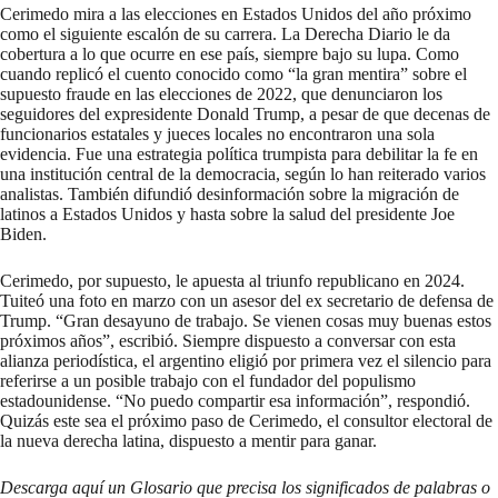
Cerimedo mira a las elecciones en Estados Unidos del año próximo
como el siguiente escalón de su carrera. La Derecha Diario le da
cobertura a lo que ocurre en ese país, siempre bajo su lupa. Como
cuando replicó el cuento conocido como “la gran mentira” sobre el
supuesto fraude en las elecciones de 2022
, que denunciaron los
seguidores del expresidente Donald Trump, a pesar de que decenas de
funcionarios estatales y jueces locales no encontraron una sola
evidencia. Fue una estrategia política trumpista para debilitar la fe en
una institución central de la democracia, según lo han reiterado varios
analistas. También difundió desinformación sobre la
migración de
latinos
a Estados Unidos y hasta sobre
la salud del presidente Joe
Biden
.
Cerimedo, por supuesto, le apuesta al triunfo republicano en 2024.
Tuiteó una foto en marzo con un asesor del ex secretario de defensa de
Trump. “Gran desayuno de trabajo. Se vienen cosas muy buenas estos
próximos años”, escribió. Siempre dispuesto a conversar con esta
alianza periodística, el argentino eligió por primera vez el silencio para
referirse a un posible trabajo con el fundador del populismo
estadounidense. “No puedo compartir esa información”, respondió.
Quizás este sea el próximo paso de Cerimedo, el consultor electoral de
la nueva derecha latina, dispuesto a mentir para ganar.
Descarga
aquí
un Glosario que precisa los significados de palabras o