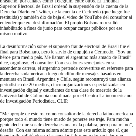
brasileño,
por canales
como Telegram, entre otros. El Tribunal
Superior Electoral de Brasil
ordenó la suspensión
de la cuenta de la
Derecha Diario en Twitter, de la cuenta de Cerimedo (que luego fue
restituida) y también dio de baja el video de YouTube del consultor al
entender que era desinformación. El propio Bolsonaro resultó
inhabilitado a fines de junio para ocupar cargos públicos por ese
mismo motivo.
La desinformación sobre el supuesto fraude electoral de Brasil fue el
final para Bolsonaro, pero le sirvió de empujón a Cerimedo. “Soy un
héroe para medio país. Me llaman el argentino más amado de Brasil”
dice, orgulloso, el consultor. Con escalones semejantes en su
ascendente carrera, el argentino pretende convertirse en referente para
la derecha sudamericana luego de difundir mensajes basados en
mentiras en Brasil, Argentina y Chile, según reconstruyó una alianza
periodística de 20 medios, cinco organizaciones especializadas en
investigación digital y estudiantes de una clase de maestría de la
Universidad de Columbia coordinada por el Centro Latinoamericano
de Investigación Periodística, CLIP.
“Me apropié de este rol como consultor de la derecha latinoamericana
porque todo el mundo tiene miedo de ponerse ese traje. Para mucha
gente decir que sos de derecha es una mala palabra, pero para mí no”,
desafía. Con esa misma soltura admite para este artículo que sí, que
tiene trolls, refiriéndose a las cuentas falsas en redes sociales que