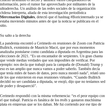
información, pero el rumor fue aprovechado por militantes de la
ultraderecha. Un análisis de las redes sociales de la organización
chilena Interpreta, aliada de esta investigación periodística
Mercenarios Digitales
, detectó que el hashtag #Boricinternado ya se
estaba moviendo minutos antes de que la noticia se publicara en el
sitio.
Su salto a la derecha
La pandemia encontró a Cerimedo en reuniones de Zoom con Patricia
Bullrich, exministra de Mauricio Macri, que por esos momentos
analizaba postularse como candidata a diputada en Argentina para las
elecciones de 2021. “Es un encantador de serpientes. Un gran chanta
que vende medias verdades que son imposibles de verificar. Por
ejemplo: nos decía que trabajó para la campaña de (Donald) Trump y
eso es tan amplio que nunca vamos a poder saberlo. También decía
que tenía miles de bases de datos, pero nunca mostró nada”, relató uno
de los que estuvieron en esas reuniones virtuales. “Cuando Bullrich
decidió no ser candidata a diputada, se enojó, dijo que no teníamos sed
de poder y desapareció”.
Cerimedo respondió con la misma vehemencia: “es el peor equipo con
el que trabajé. Patricia es fanática de los
trolls
y gastaron muchísima
plata en empresas que se los daban. Me fui corriendo por ese tipo de