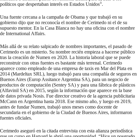
políticos que despertaban interés en Estados Unidos”.
Una fuente cercana a la campaña de Obama y que trabajó en su
gobierno dijo que no reconocía el nombre de Cerimedo ni el de su
supuesto mentor. En la Casa Blanca no hay una oficina con el nombre
de International Affairs.
Más allá de su relato salpicado de nombres importantes, el pasado de
Cerimedo es un misterio. Su nombre recién empieza a hacerse público
tras la creación de Numen en 2020. La historia laboral que se puede
reconstruir con otras fuentes es bastante más terrenal. Cerimedo
aparece como empleado de una empresa de taxis en Mar del Plata en
2014 (Mardeltax SRL), luego trabajó para una compañía de seguros en
Buenos Aires (Europ Assitance Argentina SA), para un negocio de
productos de computación (Sentey SA) y para una fábrica de plásticos
(Alfavinil SA) en 2015, según la información que aparece en la base
de datos privada Nosis. Fue director creativo de la agencia publicitaria
McCann en Argentina hasta 2018. Ese mismo año, y luego en 2019,
antes de fundar Numen, trabajó unos meses como docente de
secundaria en el gobierno de la Ciudad de Buenos Aires, informaron
fuentes oficiales.
Cerimedo aseguró en la citada entrevista con esta alianza periodística
que un curso en Harvard le abrió una oportunidad. “Hice un posgrado