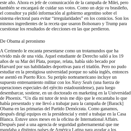
este año. Ahora es jefe de comunicación de la campaña de Milei, pero
también se encargará de cuidar sus votos. Como un
deja vu
brasileño,
el consultor ya pidió información al gobierno argentino sobre el
sistema electoral para evitar “irregularidades” en los comicios. Son los
mismos ingredientes de la receta que usaron Bolsonaro y Trump para
cuestionar los resultados de elecciones en las que perdieron.
De Obama al peronismo
A Cerimedo le encanta presentarse como un trotamundos que ha
vivido más de una vida. Aquel estudiante de Derecho salió a los 19
años de su Mar del Plata, porque, relata, había sido becado por
Harvard por sus habilidades deportivas para el triatlón. Pero no pudo
estudiar en la prestigiosa universidad porque no sabía inglés, entonces
se asentó en Puerto Rico. Su periplo norteamericano incluye un
supuesto entrenamiento militar con los
Navy Seals
(una fuerza de
operaciones especiales del ejército estadounidense), para luego
desembarcar, sostiene, en un doctorado en marketing en la Universidad
de Phoenix. “Un día mi tutor de tesis me dijo que le encantaba lo que
había presentado y me llevó a trabajar para la campaña de [Barack]
Obama en las primarias del Partido Demócrata. Como ganamos,
después dirigí equipos en la presidencial y entré a trabajar en la Casa
Blanca. Estuve unos meses en la oficina de International Affairs.
Después pasé a una agencia de seguridad gubernamental que me
mandaba a distintos países de América Latina para ayudar a los