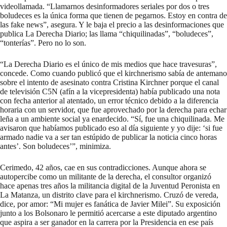
videollamada. “Llamarnos desinformadores seriales por dos o tres
boludeces es la única forma que tienen de pegarnos. Estoy en contra de
las fake news”, asegura. Y le baja el precio a las desinformaciones que
publica La Derecha Diario; las llama “chiquilinadas”, “boludeces”,
“tonterías”. Pero no lo son.
“La Derecha Diario es el único de mis medios que hace travesuras”,
concede. Como cuando
publicó
que el kirchnerismo sabía de antemano
sobre el intento de asesinato contra Cristina Kirchner porque el canal
de televisión C5N (afín a la vicepresidenta) había publicado una nota
con fecha anterior al atentado, un error técnico debido a la diferencia
horaria con un servidor, que fue aprovechado por la derecha para echar
leña a un ambiente social ya enardecido. “Sí, fue una chiquilinada. Me
avisaron que habíamos publicado eso al día siguiente y yo dije: ‘si fue
armado nadie va a ser tan estúpido de publicar la noticia cinco horas
antes’. Son boludeces’”, minimiza.
Cerimedo, 42 años, cae en sus contradicciones. Aunque ahora se
autopercibe como un militante de la derecha, el consultor organizó
hace apenas tres años la militancia digital de la Juventud Peronista en
La Matanza, un distrito clave para el kirchnerismo. Cruzó de vereda,
dice, por amor: “Mi mujer es fanática de Javier Milei”. Su exposición
junto a los Bolsonaro le permitió acercarse a este diputado argentino
que aspira a ser ganador en la carrera por la Presidencia en ese país