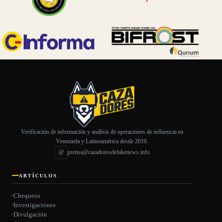
Verificación de información y análisis de operaciones de influencia en
Venezuela y Latinoamérica desde 2019.
@
prensa@cazadoresdefakenews.info
ARTÍCULOS
Chequeos
Investigaciones
Divulgación