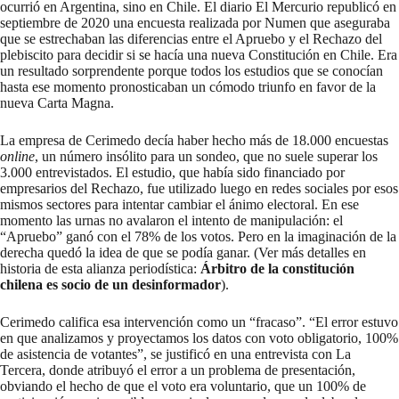
ocurrió en Argentina, sino en Chile. El diario El Mercurio republicó en
septiembre de 2020 una encuesta realizada por Numen que aseguraba
que se estrechaban las diferencias entre el Apruebo y el Rechazo del
plebiscito para decidir si se hacía una nueva Constitución en Chile. Era
un resultado sorprendente porque todos los estudios que se conocían
hasta ese momento pronosticaban un cómodo triunfo en favor de la
nueva Carta Magna.
La empresa de Cerimedo decía haber hecho más de 18.000 encuestas
online
, un número insólito para un sondeo, que no suele superar los
3.000 entrevistados. El estudio, que había sido financiado por
empresarios del Rechazo, fue utilizado luego en redes sociales por esos
mismos sectores para intentar cambiar el ánimo electoral. En ese
momento las urnas no avalaron el intento de manipulación: el
“Apruebo” ganó con el 78% de los votos. Pero en la imaginación de la
derecha quedó la idea de que se podía ganar. (Ver más detalles en
historia de esta alianza periodística:
Árbitro de la constitución
chilena es socio de un desinformador
).
Cerimedo califica esa intervención como un “fracaso”. “El error estuvo
en que analizamos y proyectamos los datos con voto obligatorio, 100%
de asistencia de votantes”, se justificó en
una entrevista con La
Tercera,
donde atribuyó el error a un problema de presentación,
obviando el hecho de que el voto era voluntario, que un 100% de