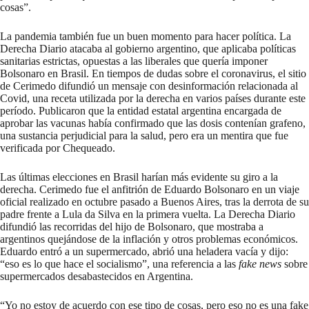
cosas”.
La pandemia también fue un buen momento para hacer política. La
Derecha Diario atacaba al gobierno argentino, que aplicaba políticas
sanitarias estrictas, opuestas a las liberales que quería imponer
Bolsonaro en Brasil. En tiempos de dudas sobre el coronavirus, el sitio
de Cerimedo difundió un mensaje con desinformación relacionada al
Covid, una receta utilizada por la derecha en varios países durante este
período. Publicaron que la entidad estatal argentina encargada de
aprobar las vacunas había confirmado que las dosis contenían grafeno,
una sustancia perjudicial para la salud, pero era un mentira que fue
verificada
por Chequeado.
Las últimas elecciones en Brasil harían más evidente su giro a la
derecha. Cerimedo fue el anfitrión de Eduardo Bolsonaro en un viaje
oficial realizado en octubre pasado a Buenos Aires, tras la derrota de su
padre frente a Lula da Silva en la primera vuelta. La Derecha Diario
difundió las recorridas del hijo de Bolsonaro, que mostraba a
argentinos quejándose de la inflación y otros problemas económicos.
Eduardo entró a un supermercado, abrió una heladera vacía y dijo:
“eso es lo que hace el socialismo”, una referencia a las
fake news
sobre
supermercados desabastecidos en Argentina.
“Yo no estoy de acuerdo con ese tipo de cosas, pero eso no es una fake