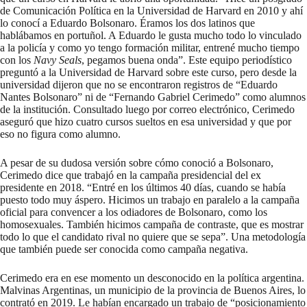
de Comunicación Política en la Universidad de Harvard en 2010 y ahí
lo conocí a Eduardo Bolsonaro. Éramos los dos latinos que
hablábamos en portuñol. A Eduardo le gusta mucho todo lo vinculado
a la policía y como yo tengo formación militar, entrené mucho tiempo
con los
Navy Seals
, pegamos buena onda”. Este equipo periodístico
preguntó a la Universidad de Harvard sobre este curso, pero desde la
universidad dijeron que no se encontraron registros de “Eduardo
Nantes Bolsonaro” ni de “Fernando Gabriel Cerimedo” como alumnos
de la institución. Consultado luego por correo electrónico, Cerimedo
aseguró que hizo cuatro cursos sueltos en esa universidad y que por
eso no figura como alumno.
A pesar de su dudosa versión sobre cómo conoció a Bolsonaro,
Cerimedo dice que trabajó en la campaña presidencial del ex
presidente en 2018. “Entré en los últimos 40 días, cuando se había
puesto todo muy áspero. Hicimos un trabajo en paralelo a la campaña
oficial para convencer a los odiadores de Bolsonaro, como los
homosexuales. También hicimos campaña de contraste, que es mostrar
todo lo que el candidato rival no quiere que se sepa”. Una metodología
que también puede ser conocida como campaña negativa.
Cerimedo era en ese momento un desconocido en la política argentina.
Malvinas Argentinas, un municipio de la provincia de Buenos Aires, lo
contrató en 2019. Le habían encargado un trabajo de “posicionamiento