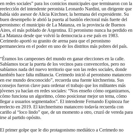
en redes sociales” para los comicios municipales que terminaron con la
reelección del intendente peronista Leonardo Nardini, un dirigente que
había sido asesor de Alicia Kirchner, la hermana del expresidente. Su
buen desempeño le abrió la puerta al bastión electoral más fuerte del
peronismo: el municipio de La Matanza, en la provincia de Buenos
Aires, el más poblado de Argentina. El peronismo nunca ha perdido en
La Matanza desde que volvió la democracia a ese país en 1983.
Cerimedo aportó su granito de arena para que el peronismo
permaneciera en el poder en uno de los distritos más pobres del país.
“Éramos los campeones del mundo en ganar elecciones en la calle.
Sabíamos tocar la puerta de los vecinos para convencerlos, pero no
sabíamos nada del nuevo territorio que son las redes sociales, donde
también hace falta militancia. Cerimedo inició al peronismo matancero
en ese mundo desconocido”, recuerda una fuente kirchnerista. Sus
consejos fueron clave para ordenar el trabajo que los militantes más
jóvenes ya hacían en redes sociales: “Nos enseño cómo organizarnos,
cómo funciona un algoritmo, cómo posicionar mejor un tema, cómo
llegar a usuarios segmentados”. El intendente Fernando Espinoza fue
reelecto en 2019. El kirchnerismo matancero todavía recuerda con
cariño al “loco lindo” que, de un momento a otro, cruzó de vereda para
irse al partido opósito.
El primer golpe que le dio protagonismo mediático a Cerimedo no