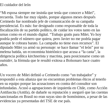
El cuidador del león
“Mi esposa siempre me insistía que tenía que conocer a Milei”,
recuerda. Todo fue muy rápido, porque algunos meses después
Cerimedo fue nombrado jefe de comunicación de su campaña
presidencial. Es más: fue designado como responsable de toda la
fiscalización de su partido político, de cuidar los votos tanto en las
urnas como en el mundo digital. “Trabajo gratis para Milei. Yo hoy
podría pedir el número que quiera, pero Javier no me podría pagar
aunque le cobrara barato. La campaña no tiene esos recursos”. El
diputado Milei ya armó su personaje: se hace llamar “el león” por su
melena batida, un economista histriónico que acusa a “la casta”, la
dirigencia política kirchnerista y macrista, para posicionarse como un
outsider
, la fórmula que le resultó exitosa a Bolsonaro hace cuatro
años.
Un vocero de Milei definió a Cerimedo como “un trabajador” y
respondió a esta alianza que no encuentran problemas éticos al tenerlo
en su equipo porque las acusaciones en contra del consultor son
infundadas. Acusó a agrupaciones de izquierda en Chile, como Acción
Antifascita (Antifa), de dañarle su reputación y aseguró que las cuentas
sancionadas en Brasil no eran suyas sino de homónimos, a pesar de las
evidencias ya presentadas del TSE de ese país.