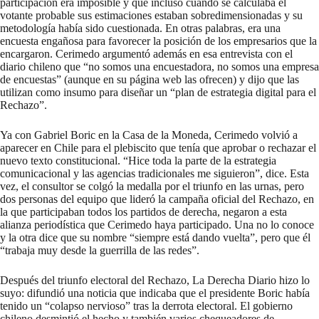
participación era imposible y que incluso cuando se calculaba el
votante probable sus estimaciones estaban sobredimensionadas y su
metodología había sido cuestionada. En otras palabras, era una
encuesta engañosa para favorecer la posición de los empresarios que la
encargaron. Cerimedo argumentó además en esa entrevista con el
diario chileno que “no somos una encuestadora, no somos una empresa
de encuestas” (aunque en su página web las ofrecen) y dijo que las
utilizan como insumo para diseñar un “plan de estrategia digital para el
Rechazo”.
Ya con Gabriel Boric en la Casa de la Moneda, Cerimedo volvió a
aparecer en Chile para el plebiscito que tenía que aprobar o rechazar el
nuevo texto constitucional. “Hice toda la parte de la estrategia
comunicacional y las agencias tradicionales me siguieron”, dice. Esta
vez, el consultor se colgó la medalla por el triunfo en las urnas, pero
dos personas del equipo que lideró la campaña oficial del Rechazo, en
la que participaban todos los partidos de derecha, negaron a esta
alianza periodística que Cerimedo haya participado. Una no lo conoce
y la otra dice que su nombre “siempre está dando vuelta”, pero que él
“trabaja muy desde la guerrilla de las redes”.
Después del triunfo electoral del Rechazo, La Derecha Diario hizo lo
suyo: difundió una noticia que indicaba que el presidente Boric había
tenido un “colapso nervioso” tras la derrota electoral. El gobierno
chileno
desmintió
el hecho y también varios chequeadores de