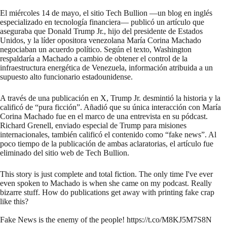
El miércoles 14 de mayo, el sitio Tech Bullion —un blog en inglés
especializado en tecnología financiera—
publicó un artículo
que
aseguraba que Donald Trump Jr., hijo del presidente de Estados
Unidos, y la líder opositora venezolana María Corina Machado
negociaban un acuerdo político. Según el texto, Washington
respaldaría a Machado a cambio de obtener el control de la
infraestructura energética de Venezuela, información atribuida a un
supuesto alto funcionario estadounidense.
A través de una publicación en X, Trump Jr.
desmintió
la historia y la
calificó de “pura ficción”. Añadió que su única interacción con María
Corina Machado fue en el marco de una entrevista en su pódcast.
Richard Grenell, enviado especial de Trump para misiones
internacionales, también
calificó el contenido
como “fake news”. Al
poco tiempo de la publicación de ambas aclaratorias, el artículo fue
eliminado del sitio web de Tech Bullion.
This story is just complete and total fiction. The only time I've ever
even spoken to Machado is when she came on my podcast. Really
bizarre stuff. How do publications get away with printing fake crap
like this?
Fake News is the enemy of the people!
https://t.co/M8KJ5M7S8N