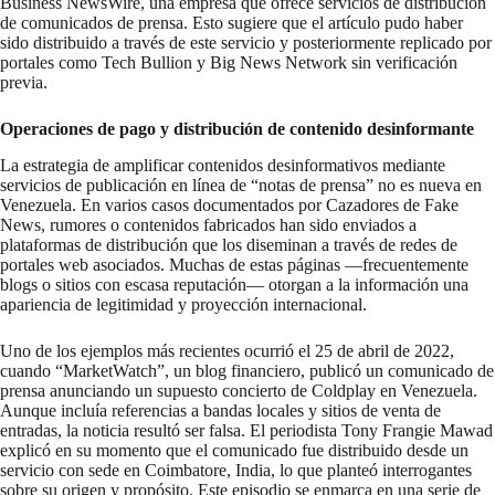
Business NewsWire
, una empresa que ofrece servicios de distribución
de comunicados de prensa. Esto sugiere que el artículo pudo haber
sido distribuido a través de este servicio y posteriormente replicado por
portales como Tech Bullion y Big News Network sin verificación
previa.
Operaciones de pago y distribución de contenido desinformante
La estrategia de amplificar contenidos desinformativos mediante
servicios de publicación en línea de “notas de prensa” no es nueva en
Venezuela. En varios casos documentados por Cazadores de Fake
News, rumores o contenidos fabricados han sido enviados a
plataformas de distribución que los diseminan a través de redes de
portales web asociados. Muchas de estas páginas —frecuentemente
blogs o sitios con escasa reputación— otorgan a la información una
apariencia de legitimidad y proyección internacional.
Uno de los ejemplos más recientes ocurrió el 25 de abril de 2022,
cuando “MarketWatch”, un blog financiero, publicó un comunicado de
prensa anunciando un supuesto concierto de Coldplay en Venezuela.
Aunque incluía referencias a bandas locales y sitios de venta de
entradas, la noticia resultó ser falsa. El periodista Tony Frangie Mawad
explicó
en su momento que el comunicado fue distribuido desde un
servicio con sede en Coimbatore, India, lo que planteó interrogantes
sobre su origen y propósito. Este episodio se enmarca en una serie de