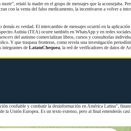
 morir”, relató la madre en el grupo de mensajes que la aconsejaba. Per
an con la venta del falso medicamento, la incentivaron a volver a intoxi
lo demás es verdad. El intercambio de mensajes ocurrió en la aplicación 
 Espectro Autista (TEA) ocurre también en WhatsApp y en redes sociales.
luencers
del autismo comercializan libros, cursos y consultorías individua
blico. Y que traspasa fronteras, como revela una investigación periodíst
os integrantes de
LatamChequea
, la red de verificadores de datos de A
ción confiable y combatir la desinformación en América Latina”, finan
 de la Unión Europea. Es un texto extenso, pero al final entenderás casi