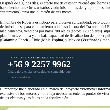
Después de algunos días, el efecto fue devastador. “Pensé que íbamos a
había hecho mal. Otros usuarios y administradores del grupo, que se lucr
“tratamiento” tenía una duración de tres meses.
El nombre de Roberta es ficticio para proteger su identidad, pero todo 
desinfectantes” para el tratamiento o incluso la cura del Trastorno del
medicamentos, vendidos por hasta 700 reales (aprox. 120 dólares).
Inf
plataformas en línea y a la baja capacidad de fiscalización del poder pú
(
ColombiaCheck
), Chile (
Mala Espina
) y México (
Verificado
), tod
CENTRAL CAZADORES EN WHATSAPP
+56 9 2257 9962
Guárdalo y envíanos cualquier contenido que
quieras verificar.
El reportaje fue elaborado en el marco del proyecto “Promover informa
exclusiva de los autores y no refleja necesariamente los puntos de vista
de las víctimas y las fallas en la fiscalización.