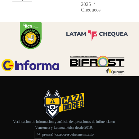
2025
Chequeos
Verificación de información y análisis de operaciones de influencia en
Venezuela y Latinoamérica desde 2019.
@
prensa@cazadoresdefakenews.info