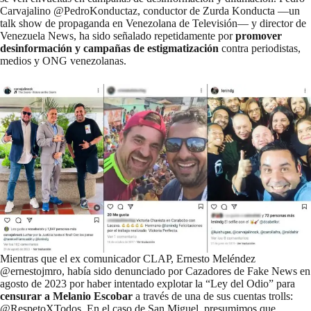
Carvajalino @PedroKonductaz, conductor de Zurda Konducta —un
talk show de propaganda en Venezolana de Televisión— y director de
Venezuela News
, ha sido señalado repetidamente por
promover
desinformación y campañas de estigmatización
contra periodistas,
medios y ONG venezolanas.
Mientras que el ex comunicador CLAP, Ernesto Meléndez
@ernestojmro, había sido
denunciado por Cazadores de Fake News
en
agosto de 2023 por haber intentado explotar la “Ley del Odio” para
censurar a Melanio Escobar
a través de una de sus cuentas trolls:
@RespetoXTodos. En el caso de San Miguel, presumimos que,