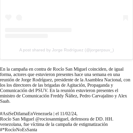
A post shared by Jorge Rodríguez (@jorgerpsuv_)
En la campaña en contra de Rocío San Miguel coinciden, de igual
forma, actores que estuvieron presentes hace una semana en una
reunión de Jorge Rodríguez, presidente de la Asamblea Nacional, con
los los directores de las brigadas de Agitación, Propaganda y
Comunicación del PSUV. En la reunión estuvieron presentes el
ministro de Comunicación Freddy Ñáñez, Pedro Carvajalino y Alex
Saab.
#AsiSeDifamaEnVenezuela
| el 11/02/24,
Rocío San Miguel
@rociosanmiguel
, defensora de DD. HH.
venezolana, fue víctima de la campaña de estigmatización
#*RocíoNoEsSanta