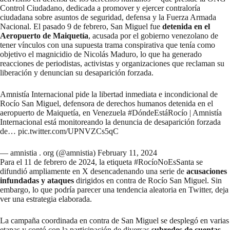
Control Ciudadano,
dedicada a promover y ejercer contraloría
ciudadana sobre asuntos de seguridad, defensa y la Fuerza Armada
Nacional. El pasado 9 de febrero, San Miguel fue
detenida en el
Aeropuerto de Maiquetía
, acusada por el gobierno venezolano de
tener vínculos con una supuesta trama conspirativa que tenía como
objetivo el magnicidio de Nicolás Maduro, lo que ha generado
reacciones de periodistas, activistas y organizaciones que reclaman su
liberación y denuncian su
desaparición forzada.
Amnistía Internacional pide la libertad inmediata e incondicional de
Rocío San Miguel, defensora de derechos humanos detenida en el
aeropuerto de Maiquetía, en Venezuela
#DóndeEstáRocío
| Amnistía
Internacional está monitoreando la denuncia de desaparición forzada
de…
pic.twitter.com/UPNVZCs5qC
— amnistia . org (@amnistia)
February 11, 2024
Para el 11 de febrero de 2024, la etiqueta #RocíoNoEsSanta se
difundió ampliamente en X desencadenando una serie de
acusaciones
infundadas y ataques
dirigidos en contra de Rocío San Miguel. Sin
embargo, lo que podría parecer una tendencia aleatoria en Twitter, deja
ver una estrategia elaborada.
La campaña coordinada en contra de San Miguel se desplegó en varias
etapas y contó con la participación de diversas
subredes de cuentas