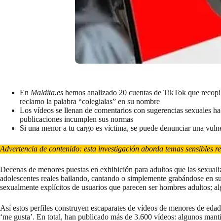
En
Maldita.es
hemos analizado 20 cuentas de TikTok que recopila
reclamo la palabra “colegialas” en su nombre
Los vídeos se llenan de comentarios con sugerencias sexuales hac
publicaciones incumplen sus normas
Si una menor a tu cargo es víctima, se puede denunciar una vulne
Advertencia de contenido: esta investigación aborda temas sensibles r
Decenas de menores puestas en exhibición para adultos que las sexualiz
adolescentes reales bailando, cantando o simplemente grabándose en su 
sexualmente explícitos de usuarios que parecen ser hombres adultos; 
Así estos perfiles construyen escaparates de vídeos de menores de eda
‘me gusta’. En total, han publicado más de 3.600 vídeos: algunos mantie