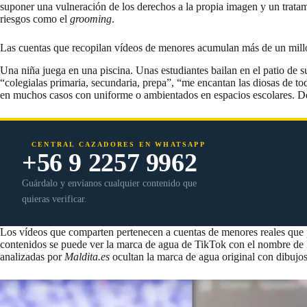
suponer una
vulneración de los derechos a la propia imagen
y un tratam
riesgos
como el
grooming
.
Las cuentas que recopilan vídeos de menores acumulan más de un millón
Una niña juega en una piscina. Unas estudiantes bailan en el patio de 
“colegialas primaria, secundaria, prepa”, “me encantan las diosas de t
en muchos casos con uniforme o ambientados en espacios escolares. De 
CENTRAL CAZADORES EN WHATSAPP
+56 9 2257 9962
Guárdalo y envíanos cualquier contenido que
quieras verificar.
Los vídeos que comparten pertenecen a cuentas de menores reales que p
contenidos se puede ver la marca de agua de TikTok con el nombre de las
analizadas por
Maldita.es
ocultan la marca de agua original con dibujo