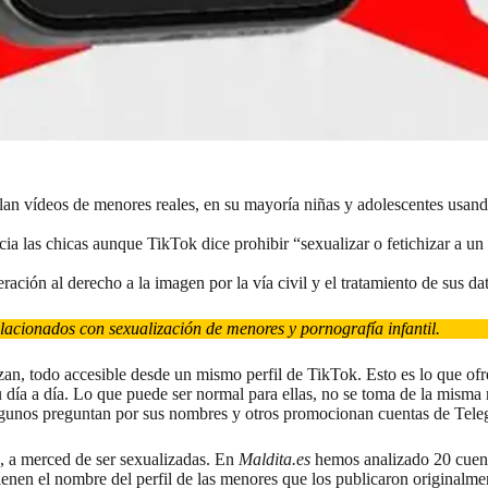
n vídeos de menores reales, en su mayoría niñas y adolescentes usando
ia las chicas aunque TikTok dice prohibir “sexualizar o fetichizar a un
ración al derecho a la imagen por la vía civil y el tratamiento de sus
elacionados con sexualización de menores y pornografía infantil.
an, todo accesible desde un mismo perfil de TikTok. Esto es lo que ofr
día a día. Lo que puede ser normal para ellas, no se toma de la misma m
algunos preguntan por sus nombres y otros promocionan
cuentas de Tele
d, a merced de ser sexualizadas. En
Maldita.es
hemos analizado 20 cuent
nen el nombre del perfil de las menores que los publicaron originalment