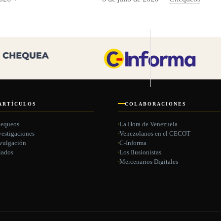
ARTÍCULOS
COLABORACIONES
equeos
La Hora de Venezuela
vestigaciones
Venezolanos en el CECOT
vulgación
C-Informa
iados
Los Ilusionistas
Mercenarios Digitales