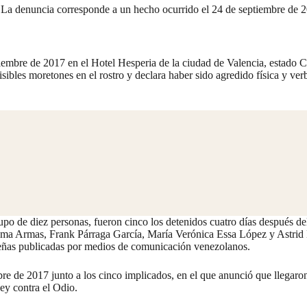
s. La denuncia corresponde a un hecho ocurrido el 24 de septiembre de 
tiembre de 2017 en el Hotel Hesperia de la ciudad de Valencia, estado
isibles moretones en el rostro y declara haber sido agredido física y ver
upo de diez personas, fueron cinco los
detenidos
cuatro días después de
ma Armas, Frank Párraga García, María Verónica Essa López y Astrid Na
señas
publicadas
por medios de comunicación venezolanos.
re de 2017 junto a los cinco implicados, en el que anunció que llegaro
ey contra el Odio.