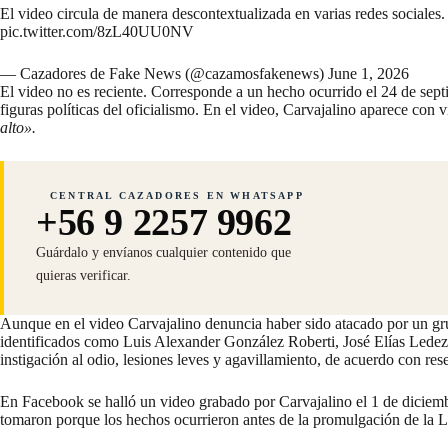
El video circula de manera descontextualizada en varias redes sociale
pic.twitter.com/8zL40UU0NV
— Cazadores de Fake News (@cazamosfakenews)
June 1, 2026
El video no es reciente. Corresponde a un hecho ocurrido el 24 de sep
figuras
políticas del oficialismo. En el video, Carvajalino aparece con v
alto».
CENTRAL CAZADORES EN WHATSAPP
+56 9 2257 9962
Guárdalo y envíanos cualquier contenido que
quieras verificar.
Aunque en el video Carvajalino denuncia haber sido atacado por un gr
identificados como Luis Alexander González Roberti, José Elías Ledez
instigación al odio, lesiones leves y agavillamiento, de acuerdo con re
En Facebook se halló un video
grabado
por Carvajalino el 1 de diciemb
tomaron porque los hechos ocurrieron antes de la promulgación de la L