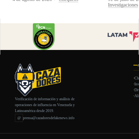
Investigaciones
Ch
In
Di
Al
Verificación de información y análisis de
operaciones de influencia en Venezuela y
Latinoamérica desde 2019.
@
prensa@cazadoresdefakenews.info