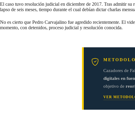
El caso tuvo
resolución
judicial en diciembre de 2017. Tras admitir su 
lapso de seis meses, tiempo durante el cual debían dictar charlas mensu
No es cierto que Pedro Carvajalino fue agredido recientemente. El vi
momento, con detenidos, proceso judicial y resolución conocida.
METODOLO
Cazadores de Fa
digitales en fuen
objetivo de
reor
VER METODOL