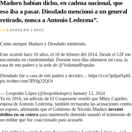
Maduro habían dicho, en cadena nacional, que
eso iba a pasar. Diosdado mencionó a un general
retirado, nunca a Antonio Ledezma”.
LEOPOLDO LÓPEZ
Como siempre Maduro y Diosdado mintiendo.
Esto ocurrió hace 10 años, el 18 de febrero del 2014. Desde el 12F me
encontraba en clandestinidad. Durante esos días allanaron mi casa, la
casa de mis padres y la sede de
@VoluntadPopular
.
Diosdado fue a casa de mis padres a decirles…
https://t.co/3pilpaNphL
pic.twitter.com/3INfg32QOi
— Leopoldo López (@leopoldolopez)
January 12, 2024
Ya en 2016, un artículo de
El Cooperante
reseñó que Mitzy Capriles,
esposa de Antonio Ledezma, también rechazaba las acusaciones contra
su esposo, afirmando que el Gobierno de Nicolás Maduro
inventó
delitos en su contra
para mantenerlo detenido usando el testimonio de
un militar que fue coaccionado para acusarle.