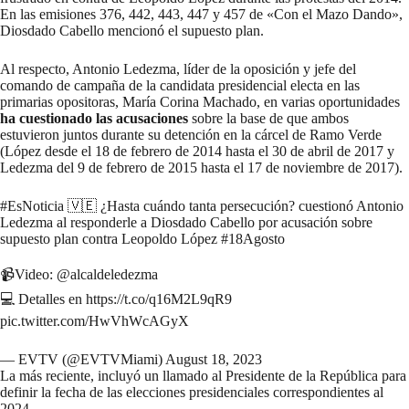
En las emisiones 376, 442, 443, 447 y 457 de «Con el Mazo Dando»,
Diosdado Cabello mencionó el supuesto plan.
Al respecto, Antonio Ledezma, líder de la oposición y jefe del
comando de campaña de la candidata presidencial electa en las
primarias opositoras, María Corina Machado, en varias oportunidades
ha cuestionado las acusaciones
sobre la base de que ambos
estuvieron juntos durante su detención en la cárcel de Ramo Verde
(
López
desde el 18 de febrero de 2014 hasta el 30 de abril de 2017 y
Ledezma
del 9 de febrero de 2015 hasta el 17 de noviembre de 2017).
#EsNoticia
🇻🇪 ¿Hasta cuándo tanta persecución? cuestionó Antonio
Ledezma al responderle a Diosdado Cabello por acusación sobre
supuesto plan contra Leopoldo López
#18Agosto
📹Video:
@alcaldeledezma
💻 Detalles en
https://t.co/q16M2L9qR9
pic.twitter.com/HwVhWcAGyX
— EVTV (@EVTVMiami)
August 18, 2023
La más reciente, incluyó un llamado al Presidente de la República para
definir la fecha de las elecciones presidenciales correspondientes al
2024.