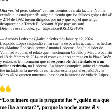
Otra vez "el perro cobero" con sus cuentos de mala factura. No me
extraña que cualquier día salgan diciendo que los fallidos golpes del 4F
y 27N de 1992 fueron dirigidos por mí y que soy el que tengo
desaparecido a Tareck El Aissami. !Que payasos son!
Dejen de esa ridiculez y…
https://t.co/tQSDXra4WA
— Antonio Ledezma (@alcaldeledezma)
January 12, 2024
Leopoldo López respondió en su cuenta de X a las acusaciones hechas
en «Maduro Podcast» contra Antonio Ledezma. Según el líder de
Voluntad Popular, el relato que mencionaron Cabello y Maduro ocurrió
el 18 de febrero de 2014 en el contexto de su entrega en la Plaza Brión
y entonces le informaron que
el responsable del atentado era un
militar retirado,
no Ledezma. La historia completa sobre el atentado
fue incluida en la novela de no-ficción escrita por el español Javier
Moro «Nos quieren muertos», basada en la historia de vida de López.
“Lo primero que le pregunté fue “¿quién era que
me iba a matar?”, porque la noche antes él y