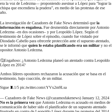
era la voz de Ledezma— proponiendo asesinar a López para “lograr la
chispa que encendiera la pradera”, en medio de las protestas de ese
año.
La investigación de Cazadores de Fake News determinó que
la
información es engañosa.
Fue desmentida directamente por Antonio
Ledezma –en dos ocasiones– y por Leopoldo López. Según el
testimonio de López sobre el episodio, cuando fue visitado por
Diosdado Cabello para ofrecerle protección ante el supuesto atentado,
se le informó que
quien lo estaba planificando era un militar
y no el
opositor Antonio Ledezma.
🤔Engañoso: ¿Antonio Ledezma planeó un atentado contra Leopoldo
López en 2014?
Ambos líderes opositores rechazaron la acusación que se basa en el
testimonio, bajo coacción, de un militar.
Sigue 🧵1/5
pic.twitter.com/cYVx2m9Lsa
— Cazadores de Fake News (@cazamosfakenews)
January 12, 2024
No es la primera vez
que Antonio Ledezma es acusado en medios de
comunicación de haber sido el planificador de un supuesto atentado
frustrado en contra de Leopoldo López durante las protestas del 2014.