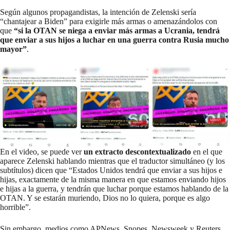
Según algunos propagandistas, la intención de Zelenski sería
“chantajear a Biden” para exigirle más armas o amenazándolos con
que
“si la OTAN se niega a enviar más armas a Ucrania, tendrá
que enviar a sus hijos a luchar en una guerra contra Rusia mucho
mayor”
.
En el video, se puede ver
un extracto descontextualizado
en el que
aparece Zelenski hablando mientras que el traductor simultáneo (y los
subtítulos) dicen que “Estados Unidos tendrá que enviar a sus hijos e
hijas, exactamente de la misma manera en que estamos enviando hijos
e hijas a la guerra, y tendrán que luchar porque estamos hablando de la
OTAN. Y se estarán muriendo, Dios no lo quiera, porque es algo
horrible”.
Sin embargo, medios como
APNews
,
Snopes
,
Newsweek
y
Reuters