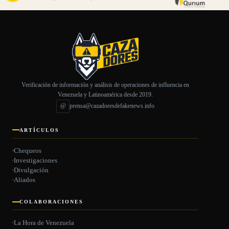
Verificación de información y análisis de operaciones de influencia en
Venezuela y Latinoamérica desde 2019.
@
prensa@cazadoresdefakenews.info
ARTÍCULOS
Chequeos
Investigaciones
Divulgación
Aliados
COLABORACIONES
La Hora de Venezuela