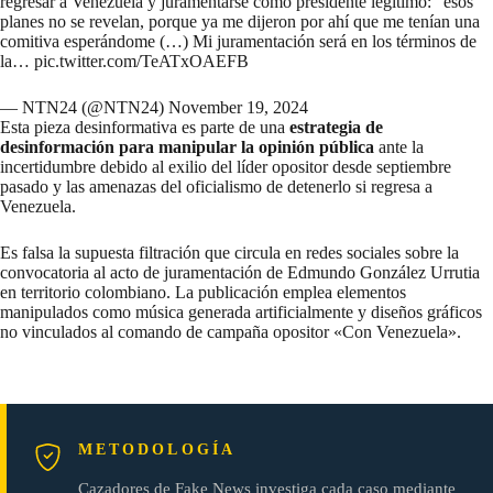
regresar a Venezuela y juramentarse como presidente legítimo: "esos
planes no se revelan, porque ya me dijeron por ahí que me tenían una
comitiva esperándome (…) Mi juramentación será en los términos de
la…
pic.twitter.com/TeATxOAEFB
— NTN24 (@NTN24)
November 19, 2024
Esta pieza desinformativa es parte de una
estrategia de
desinformación para manipular la opinión pública
ante la
incertidumbre debido al exilio del líder opositor desde septiembre
pasado y las
amenazas
del oficialismo de detenerlo si regresa a
Venezuela.
Es falsa la supuesta filtración que circula en redes sociales sobre la
convocatoria al acto de juramentación de Edmundo González Urrutia
en territorio colombiano. La publicación emplea elementos
manipulados como música generada artificialmente y diseños gráficos
no vinculados al comando de campaña opositor «Con Venezuela».
METODOLOGÍA
Cazadores de Fake News investiga cada caso mediante