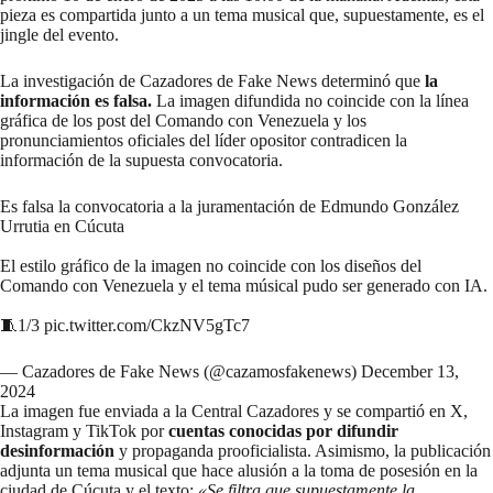
pieza es compartida junto a un tema musical que, supuestamente, es el
jingle del evento.
La investigación de Cazadores de Fake News determinó que
la
información es falsa.
La imagen difundida no coincide con la línea
gráfica de los post del Comando con Venezuela y los
pronunciamientos oficiales del líder opositor contradicen la
información de la supuesta convocatoria.
Es falsa la convocatoria a la juramentación de Edmundo González
Urrutia en Cúcuta
El estilo gráfico de la imagen no coincide con los diseños del
Comando con Venezuela y el tema músical pudo ser generado con IA.
🧵1/3
pic.twitter.com/CkzNV5gTc7
— Cazadores de Fake News (@cazamosfakenews)
December 13,
2024
La imagen fue enviada a la
Central Cazadores
y se compartió en X,
Instagram y TikTok por
cuentas conocidas por difundir
desinformación
y propaganda prooficialista. Asimismo, la publicación
adjunta un tema musical que hace alusión a la toma de posesión en la
ciudad de Cúcuta y el texto:
«Se filtra que supuestamente la