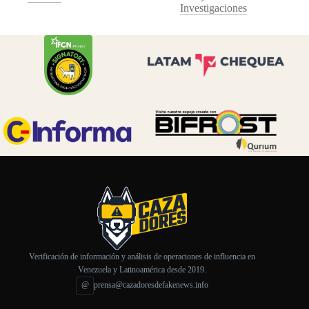
Investigaciones
Verificación de información y análisis de operaciones de influencia en
Venezuela y Latinoamérica desde 2019.
@
prensa@cazadoresdefakenews.info