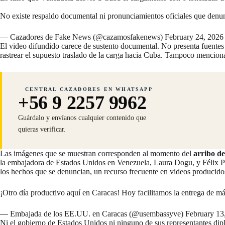
No existe respaldo documental ni pronunciamientos oficiales que denu
— Cazadores de Fake News (@cazamosfakenews)
February 24, 2026
El video difundido carece de sustento documental. No presenta fuentes 
rastrear el supuesto traslado de la carga hacia Cuba. Tampoco menciona
CENTRAL CAZADORES EN WHATSAPP
+56 9 2257 9962
Guárdalo y envíanos cualquier contenido que
quieras verificar.
Las imágenes que se muestran corresponden al momento del
arribo de
la embajadora de Estados Unidos en Venezuela, Laura Dogu, y Félix Plas
los hechos que se denuncian, un recurso frecuente en videos producido
¡Otro día productivo aquí en Caracas! Hoy facilitamos la entrega de 
— Embajada de los EE.UU. en Caracas (@usembassyve)
February 13
Ni el gobierno de Estados Unidos ni ninguno de sus representantes d