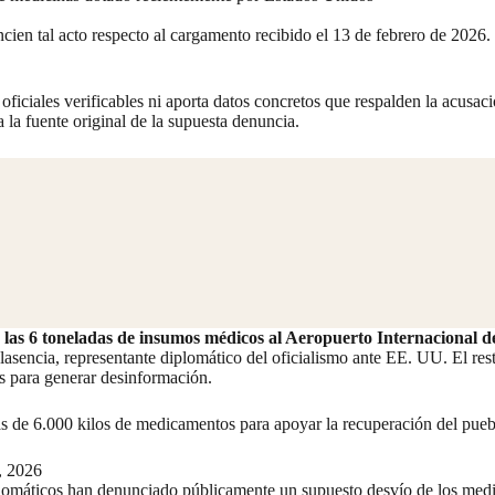
ncien tal acto respecto al cargamento recibido el 13 de febrero de 20
oficiales verificables ni aporta datos concretos que respalden la acusa
 la fuente original de la supuesta denuncia.
 las 6 toneladas de insumos médicos al Aeropuerto Internacional d
encia, representante diplomático del oficialismo ante EE. UU. El resto
s para generar desinformación.
más de 6.000 kilos de medicamentos para apoyar la recuperación del p
, 2026
iplomáticos han denunciado públicamente un supuesto desvío de los me