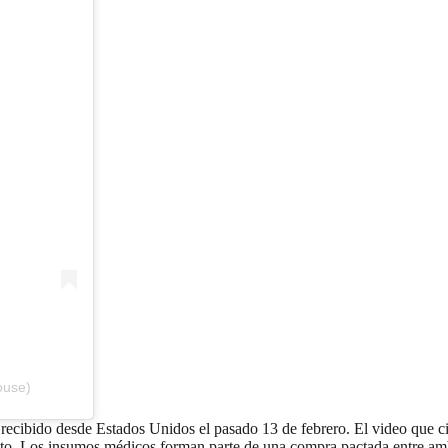
ouse)
ecibido desde Estados Unidos el pasado 13 de febrero. El video que ci
acto. Los insumos médicos forman parte de una compra pactada entre a