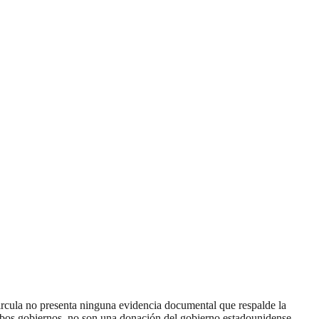
rcula no presenta ninguna evidencia documental que respalde la
mbos gobiernos, no son una donación del gobierno estadounidense.