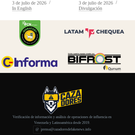
3 de julio de 2026
3 de julio de 2026
In English
Divulgación
Verificación de información y análisis de operaciones de influencia en
Venezuela y Latinoamérica desde 2019.
@
prensa@cazadoresdefakenews.info