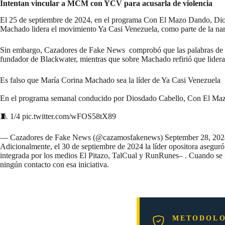
Intentan vincular a MCM con YCV para acusarla de violencia
El 25 de septiembre de 2024, en el programa Con El Mazo Dando, Diosd
Machado lidera el movimiento Ya Casi Venezuela, como parte de la narrat
Sin embargo, Cazadores de Fake News comprobó que las palabras de Simo
fundador de Blackwater, mientras que sobre Machado refirió que lidera 
Es falso que María Corina Machado sea la líder de Ya Casi Venezuela
En el programa semanal conducido por Diosdado Cabello, Con El Mazo D
🧵 1/4
pic.twitter.com/wFOS58tX89
— Cazadores de Fake News (@cazamosfakenews)
September 28, 202
Adicionalmente, el 30 de septiembre de 2024 la líder opositora asegur
integrada por los medios El Pitazo, TalCual y RunRunes– . Cuando se l
ningún contacto con esa iniciativa.
METODOLO