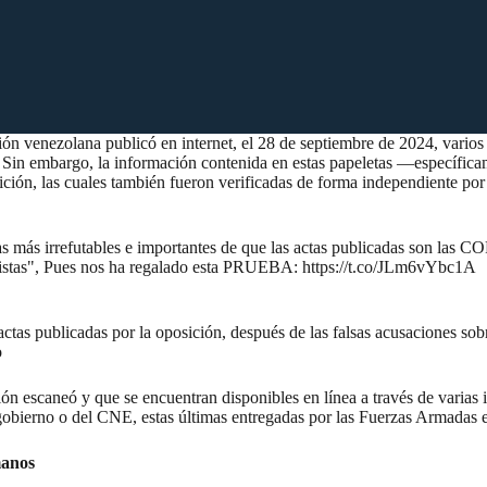
ón venezolana publicó en internet, el 28 de septiembre de 2024, varios 
al. Sin embargo, la información contenida en estas papeletas —específi
sición, las cuales también fueron verificadas de forma independiente por
ebas más irrefutables e importantes de que las actas publicadas son
avistas", Pues nos ha regalado esta PRUEBA:
https://t.co/JLm6vYbc1A
 actas publicadas por la oposición, después de las falsas acusaciones sob
o
ición escaneó y que se encuentran disponibles en línea a través de varias
 gobierno o del CNE, estas últimas entregadas por las Fuerzas Armadas 
manos