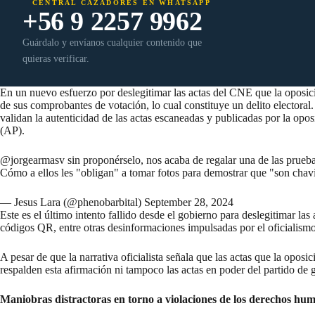
CENTRAL CAZADORES EN WHATSAPP
+56 9 2257 9962
Guárdalo y envíanos cualquier contenido que
quieras verificar.
En un nuevo esfuerzo por deslegitimar las actas del CNE que la oposici
de sus comprobantes de votación, lo cual constituye un delito elector
validan la autenticidad de las actas escaneadas y publicadas por la opo
(AP).
@jorgearmasv
sin proponérselo, nos acaba de regalar una de las pru
Cómo a ellos les "obligan" a tomar fotos para demostrar que "son ch
— Jesus Lara (@phenobarbital)
September 28, 2024
Este es el último intento fallido desde el gobierno para deslegitimar las
códigos QR
, entre otras desinformaciones impulsadas por el oficialism
A pesar de que la narrativa oficialista señala que las actas que la opos
respalden esta afirmación ni tampoco las actas en poder del partido de
Maniobras distractoras en torno a violaciones de los derechos hu