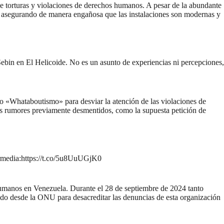
e torturas y violaciones de derechos humanos. A pesar de la abundante
s y asegurando de manera engañosa que las instalaciones son modernas y
 Sebin en El Helicoide. No es un asunto de experiencias ni percepciones,
mo «Whataboutismo» para desviar la atención de las violaciones de
lsos rumores previamente desmentidos, como la supuesta petición de
rmedia:
https://t.co/5u8UuUGjK0
s humanos en Venezuela. Durante el 28 de septiembre de 2024 tanto
nado desde la ONU para desacreditar las denuncias de esta organización