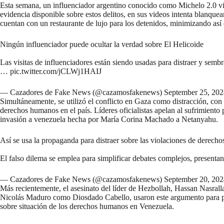
Esta semana, un influenciador argentino conocido como
Michelo 2.0 vi
evidencia disponible sobre estos delitos, en sus videos intenta blanqu
cuentan con un restaurante de lujo para los detenidos, minimizando así e
Ningún influenciador puede ocultar la verdad sobre El Helicoide
Las visitas de influenciadores están siendo usadas para distraer y semb
…
pic.twitter.com/jCLWj1HAIJ
— Cazadores de Fake News (@cazamosfakenews)
September 25, 202
Simultáneamente, se utilizó el conflicto en Gaza como distracción, co
derechos humanos en el país. Líderes oficialistas apelan al sufrimient
invasión a venezuela hecha por María Corina Machado a Netanyahu.
Así se usa la propaganda para distraer sobre las violaciones de derec
El falso dilema se emplea para simplificar debates complejos, presenta
— Cazadores de Fake News (@cazamosfakenews)
September 20, 202
Más recientemente, el asesinato del líder de Hezbollah, Hassan Nasrall
Nicolás Maduro como Diosdado Cabello,
usaron este argumento
para p
sobre situación de los derechos humanos en Venezuela.