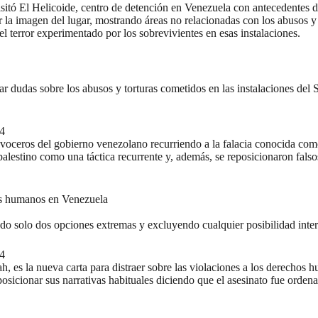
sitó El Helicoide
, centro de detención en Venezuela con antecedentes d
ear la imagen del lugar, mostrando áreas no relacionadas con los abuso
l terror experimentado por los sobrevivientes en esas instalaciones.
rar dudas sobre los abusos y torturas cometidos en las instalaciones del
4
n voceros del gobierno venezolano recurriendo a la falacia conocida co
o palestino como una táctica recurrente y, además, se reposicionaron fa
hos humanos en Venezuela
ndo solo dos opciones extremas y excluyendo cualquier posibilidad inte
4
ah, es la nueva carta para distraer sobre las violaciones a los derecho
osicionar sus narrativas habituales diciendo que el asesinato fue orde