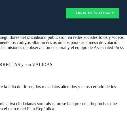
ABRIR EN WHATSAPP
seguidores del oficialismo publicaron en redes sociales fotos y videos
camente los códigos alfanuméricos únicos para cada mesa de votación—
 las misiones de observación electoral y el equipo de Associated Press
 las CORRECTAS y son VÁLIDAS.
re la
falta de firmas
, los
metadatos alterados
y el uso errado de los
 iniciativa ciudadanas son falsas, no se han presentado pruebas que
en el marco del Plan República.