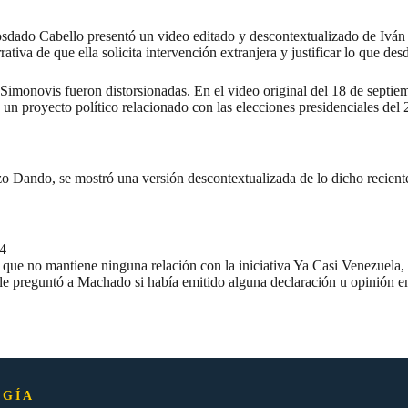
ado Cabello presentó un video editado y descontextualizado de Iván S
iva de que ella solicita intervención extranjera y justificar lo que de
novis fueron distorsionadas. En el video original del 18 de septiembr
un proyecto político relacionado con las elecciones presidenciales del 
ando, se mostró una versión descontextualizada de lo dicho recienteme
4
ó que
no mantiene ninguna relación
con la iniciativa Ya Casi Venezuela,
e preguntó a Machado si había emitido alguna declaración u opinión en 
GÍA