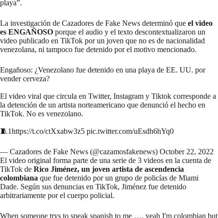
playa”.
La investigación de Cazadores de Fake News determinó que
el video
es ENGAÑOSO
porque el audio y el texto descontextualizaron un
video publicado en TikTok por un joven que no es de nacionalidad
venezolana, ni tampoco fue detenido por el motivo mencionado.
Engañoso: ¿Venezolano fue detenido en una playa de EE. UU. por
vender cerveza?
El video viral que circula en Twitter, Instagram y Tiktok corresponde a
la detención de un artista norteamericano que denunció el hecho en
TikTok. No es venezolano.
🧵1
https://t.co/ctXxabw3z5
pic.twitter.com/uEsdh6hYq0
— Cazadores de Fake News (@cazamosfakenews)
October 22, 2022
El video original forma parte de una serie de 3 videos en la cuenta de
TikTok de
Rico Jiménez, un joven artista de
ascendencia
colombiana
que fue detenido por un grupo de policías de Miami
Dade. Según sus denuncias en TikTok, Jiménez fue detenido
arbitrariamente por el cuerpo policial.
When someone trys to speak spanish to me …. yeah I'm colombian but