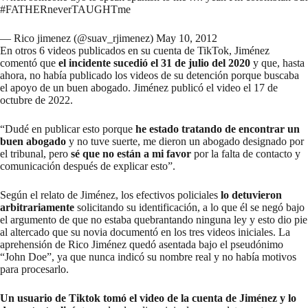
#FATHERneverTAUGHTme
— Rico jimenez (@suav_rjimenez)
May 10, 2012
En otros 6 videos publicados en su cuenta de TikTok, Jiménez
comentó que
el incidente sucedió
el 31 de julio del 2020
y que, hasta
ahora, no había publicado los videos de su detención porque buscaba
el apoyo de un buen abogado. Jiménez
publicó el video el 17 de
octubre de 2022.
“Dudé en publicar esto porque
he estado tratando de encontrar un
buen abogado
y no tuve suerte, me dieron un abogado designado por
el tribunal, pero
sé que no están a mi favor
por la falta de contacto y
comunicación después de explicar esto”.
Según el relato de Jiménez
, los efectivos policiales
lo detuvieron
arbitrariamente
solicitando su identificación, a lo que él se negó bajo
el argumento de que no estaba quebrantando ninguna ley y esto dio pie
al altercado que su novia documentó en los tres videos iniciales. La
aprehensión de Rico Jiménez quedó asentada bajo el pseudónimo
“John Doe”, ya que
nunca indicó su nombre real
y no había motivos
para procesarlo.
Un usuario de Tiktok
tomó el video de la cuenta de Jiménez y lo