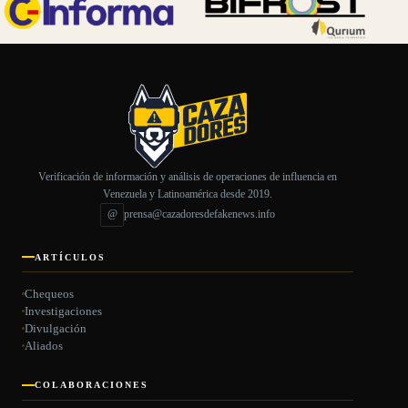
Verificación de información y análisis de operaciones de influencia en
Venezuela y Latinoamérica desde 2019.
@
prensa@cazadoresdefakenews.info
ARTÍCULOS
Chequeos
Investigaciones
Divulgación
Aliados
COLABORACIONES