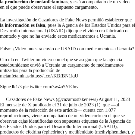
la producción de metanfetaminas
, y está acompañado de un video
en el que puede observarse el supuesto cargamento.
La investigación de Cazadores de Fake News permitió establecer que
la información es falsa
, pues la Agencia de los Estados Unidos para el
Desarrollo Internacional (USAID) dijo que el video era fabricado o
montado y que no ha enviado estos medicamentos a Ucrania.
Falso: ¿Video muestra envío de USAID con medicamentos a Ucrania?
Circula en Twitter un video con el que se asegura que la agencia
estadounidense envió a Ucrania un cargamento de medicamentos
utilizados para la producción de
metanfetaminas:
https://t.co/sKBfBN1lqU
Sigue🧵1/3
pic.twitter.com/3w4u5YEJnv
— Cazadores de Fake News (@cazamosfakenews)
August 11, 2023
El mensaje de X publicado el
31 de julio de 2023
(
1
), que —al
momento de la redacción de este artículo— cuenta con 1.077
reproducciones, viene acompañado de un video corto en el que se
observan cajas identificadas con supuestas etiquetas de la Agencia de
los Estados Unidos para el Desarrollo Internacional (USAID),
productos de efedrina (ephedrine) y metilfenidato (methylphenidate), y