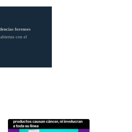
dencias forenses
abiertas con el