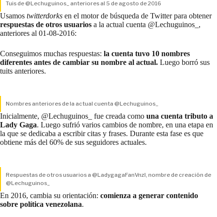
Tuis de @Lechuguinos_ anteriores al 5 de agosto de 2016
Usamos
twitterdorks
en el motor de búsqueda de Twitter para obtener
respuestas de otros usuarios
a la actual cuenta @Lechuguinos_,
anteriores al 01-08-2016:
Conseguimos muchas respuestas:
la cuenta tuvo 10 nombres
diferentes antes de cambiar su nombre al actual.
Luego borró sus
tuits anteriores.
Nombres anteriores de la actual cuenta @Lechuguinos_
Inicialmente, @Lechuguinos_ fue creada como
una cuenta tributo a
Lady Gaga
. Luego sufrió varios cambios de nombre, en una etapa en
la que se dedicaba a escribir citas y frases. Durante esta fase es que
obtiene más del 60% de sus seguidores actuales.
Respuestas de otros usuarios a @LadygagaFanVnzl, nombre de creación de
@Lechuguinos_
En 2016, cambia su orientación:
comienza a generar contenido
sobre política venezolana
.