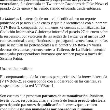
venezolano
, fue detectada en Twitter por Cazadores de Fake News el
pasado 25 de enero y ha venido siendo estudiada desde entonces.
La
botnet
es la extensión de una red identificada en un
reporte
publicado el pasado 15 de enero
y que fue identificada con el nombre
VTVBots-1
, compuesta por al menos 72 cuentas automatizadas. La
Coalición Informativa C-Informa
informó el pasado 27 de enero
sobre
la suspensión por violación de las reglas de Twitter de al menos 150
cuentas anómalas amplificadoras de propaganda venezolana, entre las
que se incluían las pertenecientes a la botnet
VTVBots-1
y varias
decenas de cuentas pertenecientes a
Tuiteros de La Patria
, cuentas
manejadas por operadores humanos que reciben pagos a través del
Sistema Patria.
Una red
bot
resiliente
El comportamiento de las cuentas pertenecientes a la
botnet
detectada
(VTVBots-2), se corresponde con el observado en las cuentas, ya
suspendidas, de la red VTVBots-1.
Son cuentas que presentan
patrones de automatización
. Publican
tweets
puros, respuestas, citas y
retweets
de forma
pseudo-aleatoria
,
pero dejando
patrones de publicación
de
tweets
que permiten
concluir que
no son manejadas por operadores humanos
.