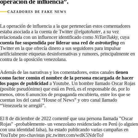
operación de influencia”.
CAZADORES DE FAKE NEWS
La operación de influencia a la que pertenecían estos comentadores
estaba asociada a la cuenta de Twitter
@elgatohater
, a su vez
relacionada con un influencer identificado como
NiTanTukky,
cuya
cuenta fue suspendida por liderar una red de
astroturfing
en
Twitter en la que ofrecía dinero a sus seguidores para impulsar
artificialmente etiquetas desinformativas y rumores, principalmente en
contra de la oposición venezolana.
Además de las narrativas y los comentadores, estos canales
tienen
como factor común el nombre de la persona encargada de hacer
los pagos de publicidad
a Youtube. Un hombre llamado Oscar Rojas
(posible pseudónimo) que está en Perú, es el responsable de, por lo
menos, otros 6 anuncios de propaganda encubierta, entre los que se
cuentan los del canal “House of News” y otro canal llamado
“Venezuela se arregló”.
El 8 de diciembre de 2022 comenté que una persona llamada "Oscar
Rojas" -probablemente- un venezolano residenciado en Perú (o alguien
con una identidad falsa), ha estado publicando varias campañas en
YouTube pro-chavistas
pic.twitter.com/wdK5NdeToJ