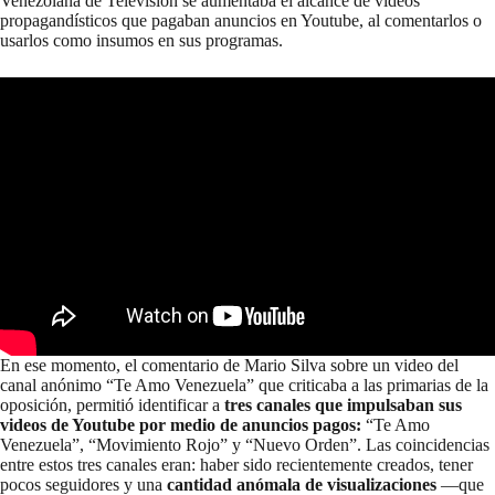
Venezolana de Televisión se aumentaba el alcance de
videos
propagandísticos que pagaban anuncios en Youtube
, al comentarlos o
usarlos como insumos en sus programas.
En ese momento, el comentario de Mario Silva sobre un video del
canal anónimo “Te Amo Venezuela” que criticaba a las primarias de la
oposición, permitió identificar a
tres canales que impulsaban sus
videos de Youtube por medio de anuncios pagos:
“Te Amo
Venezuela”, “Movimiento Rojo” y “Nuevo Orden”. Las coincidencias
entre estos tres canales eran: haber sido recientemente creados, tener
pocos seguidores y una
cantidad anómala de visualizaciones
—que