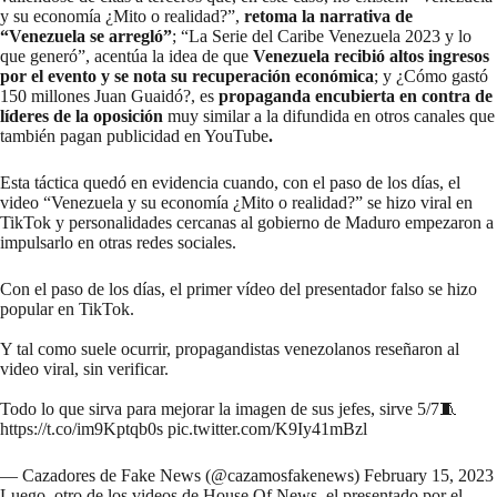
y su economía ¿Mito o realidad?”,
retoma la narrativa de
“Venezuela se arregló”
; “La Serie del Caribe Venezuela 2023 y lo
que generó”, acentúa la idea de que
Venezuela recibió altos ingresos
por el evento y se nota su recuperación económica
; y ¿Cómo gastó
150 millones Juan Guaidó?, es
propaganda encubierta en contra de
líderes de la oposición
muy similar a la difundida en otros canales que
también pagan publicidad en YouTube
.
Esta táctica quedó en evidencia cuando, con el paso de los días, el
video “Venezuela y su economía ¿Mito o realidad?” se hizo viral en
TikTok y personalidades cercanas al gobierno de Maduro empezaron a
impulsarlo en otras redes sociales.
Con el paso de los días, el primer vídeo del presentador falso se hizo
popular en TikTok.
Y tal como suele ocurrir, propagandistas venezolanos reseñaron al
video viral, sin verificar.
Todo lo que sirva para mejorar la imagen de sus jefes, sirve 5/7🧵
https://t.co/im9Kptqb0s
pic.twitter.com/K9Iy41mBzl
— Cazadores de Fake News (@cazamosfakenews)
February 15, 2023
Luego, otro de los videos de House Of News, el presentado por el