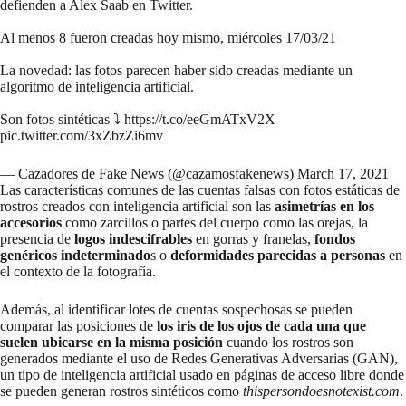
defienden a Alex Saab en Twitter.
Al menos 8 fueron creadas hoy mismo, miércoles 17/03/21
La novedad: las fotos parecen haber sido creadas mediante un
algoritmo de inteligencia artificial.
Son fotos sintéticas ⤵️
https://t.co/eeGmATxV2X
pic.twitter.com/3xZbzZi6mv
— Cazadores de Fake News (@cazamosfakenews)
March 17, 2021
Las características comunes de las cuentas falsas con fotos estáticas de
rostros creados con inteligencia artificial son las
asimetrías en los
accesorios
como zarcillos o partes del cuerpo como las orejas, la
presencia de
logos indescifrables
en gorras y franelas,
fondos
genéricos indeterminado
s o
deformidades parecidas a personas
en
el contexto de la fotografía.
Además, al identificar lotes de cuentas sospechosas se pueden
comparar las posiciones de
los iris de los ojos de cada una que
suelen ubicarse en la misma posición
cuando los rostros son
generados mediante el uso de Redes Generativas Adversarias (GAN),
un tipo de inteligencia artificial usado en páginas de acceso libre donde
se pueden generan rostros sintéticos como
thispersondoesnotexist.com
.