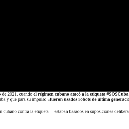
to de 2021, cuando
el régimen cubano atacó a la etiqueta #SOSCuba
Cuba y que para su impulso
«fueron usados robots de última generación
n cubano contra la etiqueta—
estaban basados en suposiciones deliberada