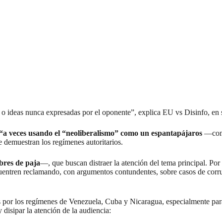
s o ideas nunca expresadas por el oponente”, explica
EU vs Disinfo, e
“a veces usando el “neoliberalismo” como un espantapájaros
—como
ue demuestran los regímenes autoritarios.
res de paja
—, que buscan distraer la atención del tema principal. Por
encuentren reclamando, con argumentos contundentes, sobre casos de co
es por los regímenes de Venezuela, Cuba y Nicaragua, especialmente pa
disipar la atención de la audiencia: